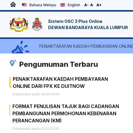
home
Bahasa Melayu
English
A-
A
A+
Sistem OSC 3 Plus Online
DEWAN BANDARAYA KUALA LUMPUR
campaign
PENAIKTARAFAN KAEDAH PEMBAYARAN ONLINE
tips_and_updates
Pengumuman Terbaru
PENAIKTARAFAN KAEDAH PEMBAYARAN
ONLINE DARI FPX KE DUITNOW
Dikemaskini pada 20/06/2026
FORMAT PENULISAN TAJUK BAGI CADANGAN
PEMBANGUNAN PERMOHONAN KEBENARAN
PERANCANGAN (KM)
Dikemaskini pada 22/05/2026