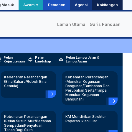
g Masuk
Awam
Pemohon
Agensi
Kakitangan
▼
Laman Utama
Garis Panduan
Pelan
Pelan
Pelan Lampu Jalan &
ople
light
foundation
Kejuruteraan
Landskap
Lampu Awam
Kebenaran Perancangan
Kebenaran Perancangan
(Bina Baharu/Roboh Bina
(Menukar Kegunaan
Semula)
Bangunan/Tambahan Dan
Perubahan Serta/Tanpa
arrow_forward
Menukar Kegunaan
Bangunan)
arrow_forward
Kebenaran Perancangan
KM Mendirikan Struktur
(Pelan Susun Atur/Pecahan
Paparan Iklan Luar
Sempadan/Penyatuan
Tanah Bagi Skim