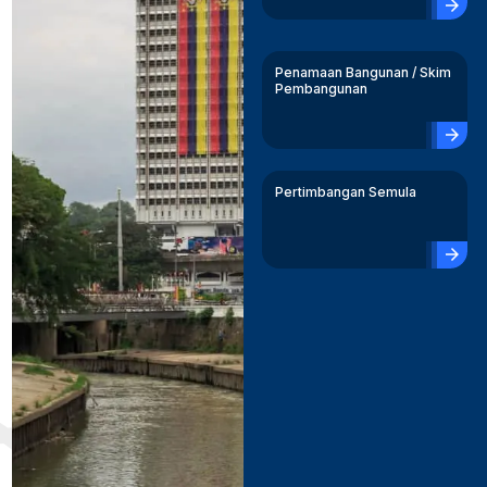
arrow_forward
Penamaan Bangunan / Skim
Pembangunan
arrow_forward
Pertimbangan Semula
arrow_forward