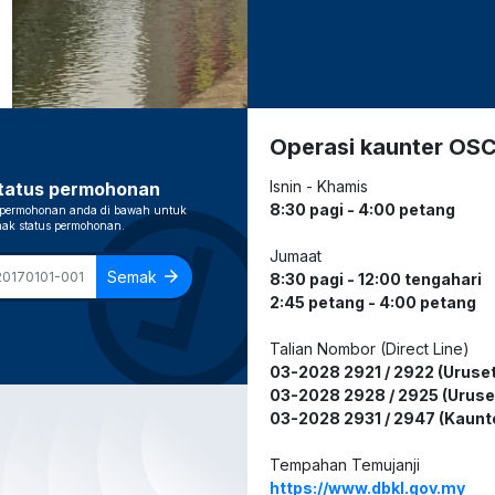
pdates
Operasi kaunter OS
check_circle
Isnin - Khamis
tatus permohonan
8:30 pagi - 4:00 petang
permohonan anda di bawah untuk
ak status permohonan.
Jumaat
arrow_forward
Semak
8:30 pagi - 12:00 tengahari
2:45 petang - 4:00 petang
Talian Nombor (Direct Line)
03-2028 2921 / 2922 (Uruset
03-2028 2928 / 2925 (Uruse
03-2028 2931 / 2947 (Kaunt
Tempahan Temujanji
https://www.dbkl.gov.my