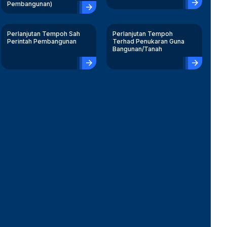
arrow_forward
Pembangunan)
arrow_forward
Perlanjutan Tempoh Sah
Perlanjutan Tempoh
Perintah Pembangunan
Terhad Penukaran Guna
Bangunan/Tanah
arrow_forward
arrow_forward