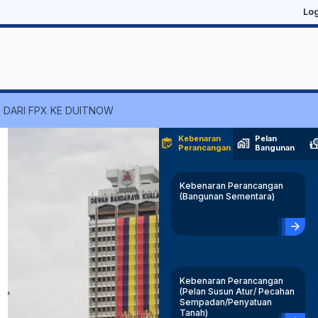
Lo
 DARI FPX KE DUITNOW
Kebenaran
Pelan
inventory
maps_home_work
nature_pe
Perancangan
Bangunan
Kebenaran Perancangan
(Bangunan Sementara)
arrow_forward
Kebenaran Perancangan
(Pelan Susun Atur/ Pecahan
Sempadan/Penyatuan
Tanah)