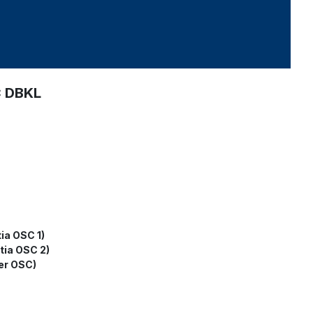
C DBKL
ia OSC 1)
tia OSC 2)
er OSC)